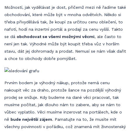
Možností, jak vydělávat je dost, přičemž mezi ně řadíme také
obchodování, které může být v mnoha odvětvích. Někdo si
třeba přivydělává tak, že koupí za určitou cenu oblečení, to
nafotí, hodí na inzertní portál a prodají za cenu vyšší. Takto
se dá
obchodovat se všemi možnými věcmi
, ale často to
není jen tak. Výhodné může být koupit třeba vůz v horším
stavu, dát jej dohromady a prodat. Nemusí se nám však dařit
a chce to obchody dobře pomýšlet.
Prvním bodem je výhodný nákup, protože nemá cenu
nakoupit věc za draho, protože šance na pozdější výhodný
prodej se snižuje. Kdy budeme na dané věci pracovat, tak
musíme počítat, jak dlouho nám to zabere, aby se nám to
vůbec vyplatilo. Věci musíme inzerovat na portálech, kde o
ně
bude největší zájem
. Pamatujte na to, že musíte mít
všechny povinnosti v pořádku, což znamená mít živnostenský