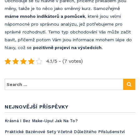
Obchoduje se tu hlavně v párech, přičemž příkladem jsou
měny, takže je to něco jako směnný kurz. Samozřejmě
máme mnoho indikátorů a pomůcek
, které jsou velmi
nápomocné pro správnou analýzu, jež potřebujeme pro
správné rozhodnutí. Terno typ obchodování Vás může začít
bavit, přičemž potom Vám jsou informace mnohem lépe do
hlavy, což se
pozitivně projeví na výsledcích
.
4.1/5 - (7 votes)
NEJNOVĚJŠÍ PŘÍSPĚVKY
Krásná I Bez Make-Upu! Jak Na To?
Praktické Bazénové Sety Včetně Důležitého Příslušenství