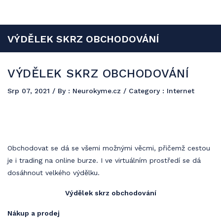
Neurokyme
Reklama a propagace jsou součástí budoucího úspěchu a vy si můžete
VÝDĚLEK SKRZ OBCHODOVÁNÍ
udělat dobré jméno formou PR článků s publikací na našem
jedinečném webu.
VÝDĚLEK SKRZ OBCHODOVÁNÍ
Srp 07, 2021
/ By :
Neurokyme.cz
/ Category :
Internet
Obchodovat se dá se všemi možnými věcmi, přičemž cestou
je i trading na online burze. I ve virtuálním prostředí se dá
dosáhnout velkého výdělku.
Výdělek skrz obchodování
Nákup a prodej