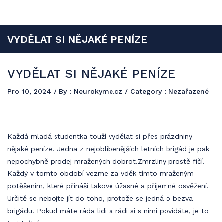
Neurokyme
Reklama a propagace jsou součástí budoucího úspěchu a vy si můžete
VYDĚLAT SI NĚJAKÉ PENÍZE
udělat dobré jméno formou PR článků s publikací na našem
jedinečném webu.
VYDĚLAT SI NĚJAKÉ PENÍZE
Pro 10, 2024
/ By :
Neurokyme.cz
/ Category : Nezařazené
Každá mladá studentka touží vydělat si přes prázdniny
nějaké peníze. Jedna z nejoblíbenějších letních brigád je pak
nepochybně prodej mražených dobrot.
Zmrzliny
prostě fičí.
Každý v tomto období vezme za vděk tímto mraženým
potěšením, které přináší takové úžasné a příjemné osvěžení.
Určitě se nebojte jít do toho, protože se jedná o bezva
brigádu. Pokud máte ráda lidi a rádi si s nimi povídáte, je to