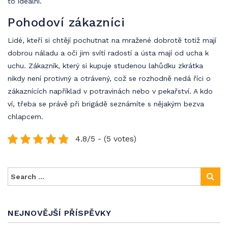
to ideální.
Pohodoví zákazníci
Lidé, kteří si chtějí pochutnat na mražené dobrotě totiž mají
dobrou náladu a oči jim svítí radostí a ústa mají od ucha k
uchu. Zákazník, který si kupuje studenou lahůdku zkrátka
nikdy není protivný a otrávený, což se rozhodně nedá říci o
zákaznících například v potravinách nebo v pekařství. A kdo
ví, třeba se právě při brigádě seznámíte s nějakým bezva
chlapcem.
4.8/5 - (5 votes)
NEJNOVĚJŠÍ PŘÍSPĚVKY