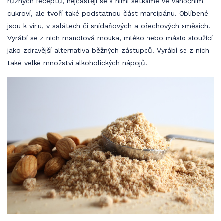
různých receptů, nejčastěji se s nimi setkáme ve vánočním
cukroví, ale tvoří také podstatnou část marcipánu. Oblíbené
jsou k vínu, v salátech či snídaňových a ořechových směsích.
Vyrábí se z nich
mandlová mouka
, mléko nebo máslo sloužící
jako zdravější alternativa běžných zástupců. Vyrábí se z nich
také velké množství alkoholických nápojů.