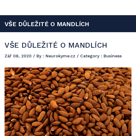
Neurokyme
Reklama a propagace jsou součástí budoucího úspěchu a vy si můžete
VŠE DŮLEŽITÉ O MANDLÍCH
udělat dobré jméno formou PR článků s publikací na našem
jedinečném webu.
VŠE DŮLEŽITÉ O MANDLÍCH
Zář 08, 2020
/ By :
Neurokyme.cz
/ Category :
Business