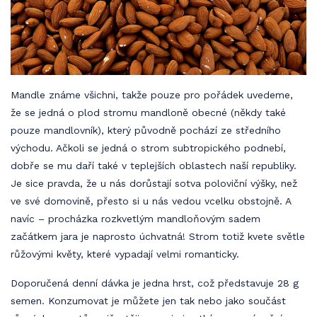
Mandle známe všichni, takže pouze pro pořádek uvedeme,
že se jedná o plod stromu mandloně obecné (někdy také
pouze mandlovník), který původně pochází ze středního
východu. Ačkoli se jedná o strom subtropického podnebí,
dobře se mu daří také v teplejších oblastech naší republiky.
Je sice pravda, že u nás dorůstají sotva poloviční výšky, než
ve své domovině, přesto si u nás vedou vcelku obstojně. A
navíc – procházka rozkvetlým mandloňovým sadem
začátkem jara je naprosto úchvatná! Strom totiž kvete světle
růžovými květy, které vypadají velmi romanticky.
Doporučená denní dávka je jedna hrst, což představuje 28 g
semen. Konzumovat je můžete jen tak nebo jako součást