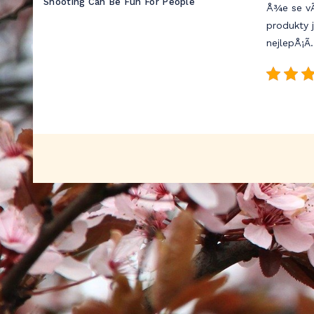
Shooting Can Be Fun For People
Å¾e se vÃ
produkty 
nejlepÅ¡Ã­