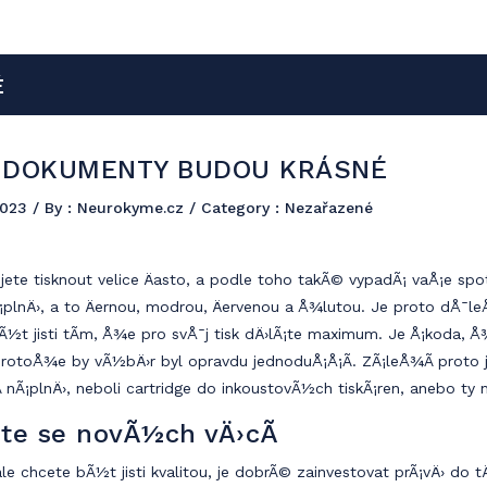
 vy si můžete udělat dobré jméno formou PR článků s publikací na naše
É
 DOKUMENTY BUDOU KRÁSNÉ
2023
/ By :
Neurokyme.cz
/ Category : Nezařazené
ete tisknout velice Äasto, a podle toho takÃ© vypadÃ¡ vaÅ¡e spotÅ™
¡plnÄ›, a to Äernou, modrou, Äervenou a Å¾lutou. Je proto dÅ¯leÅ
bÃ½t jisti tÃ­m, Å¾e pro svÅ¯j tisk dÄ›lÃ¡te maximum. Je Å¡koda, 
 protoÅ¾e by vÃ½bÄ›r byl opravdu jednoduÅ¡Å¡Ã­. ZÃ¡leÅ¾Ã­ proto 
Ã­ nÃ¡plnÄ›, neboli cartridge do inkoustovÃ½ch tiskÃ¡ren, anebo ty ne
te se novÃ½ch vÄ›cÃ­
le chcete bÃ½t jisti kvalitou, je dobrÃ© zainvestovat prÃ¡vÄ› do 