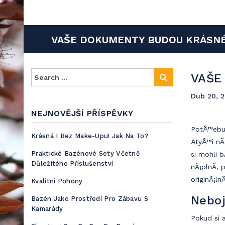
Neurokyme
Reklama a propagace jsou součástí budoucího úspěchu a
VAŠE DOKUMENTY BUDOU KRÁSN
VAŠE
Dub 20, 
NEJNOVĚJŠÍ PŘÍSPĚVKY
PotÅ™ebuj
Krásná I Bez Make-Upu! Jak Na To?
ÄtyÅ™i nÃ
Praktické Bazénové Sety Včetně
si mohli 
Důležitého Příslušenství
nÃ¡plnÃ­,
originÃ¡ln
Kvalitní Pohony
Neboj
Bazén Jako Prostředí Pro Zábavu S
Kamarády
Pokud si a