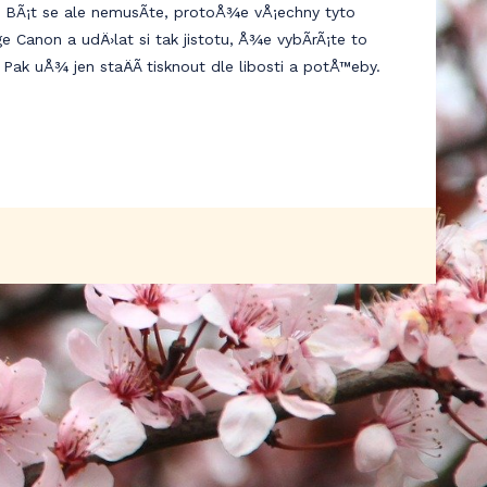
 BÃ¡t se ale nemusÃ­te, protoÅ¾e vÅ¡echny tyto
ge Canon
a udÄ›lat si tak jistotu, Å¾e vybÃ­rÃ¡te to
 Pak uÅ¾ jen staÄÃ­ tisknout dle libosti a potÅ™eby.