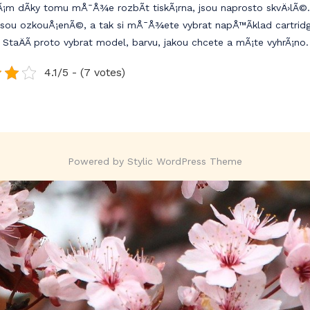
¡m dÃ­ky tomu mÅ¯Å¾e rozbÃ­t tiskÃ¡rna, jsou naprosto skvÄ›lÃ©.
jsou ozkouÅ¡enÃ©, a tak si mÅ¯Å¾ete vybrat napÅ™Ã­klad
cartrid
. StaÄÃ­ proto vybrat model, barvu, jakou chcete a mÃ¡te vyhrÃ¡no.
4.1/5 - (7 votes)
Powered by
Stylic WordPress Theme