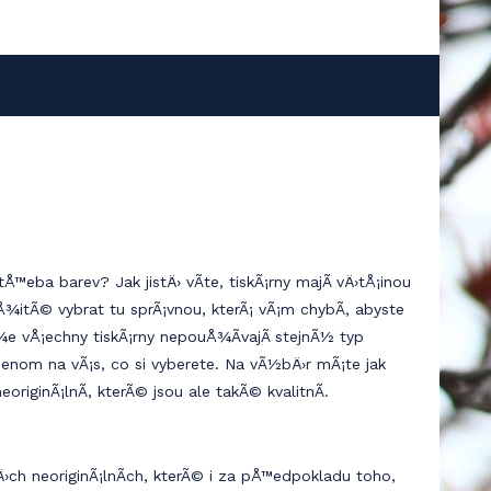
m jedinečném webu.
eba barev? Jak jistÄ› vÃ­te, tiskÃ¡rny majÃ­ vÄ›tÅ¡inou
¾itÃ© vybrat tu sprÃ¡vnou, kterÃ¡ vÃ¡m chybÃ­, abyste
Å¾e vÅ¡echny tiskÃ¡rny nepouÅ¾Ã­vajÃ­ stejnÃ½ typ
jenom na vÃ¡s, co si vyberete. Na vÃ½bÄ›r mÃ¡te jak
originÃ¡lnÃ­, kterÃ© jsou ale takÃ© kvalitnÃ­.
tÄ›ch neoriginÃ¡lnÃ­ch, kterÃ© i za pÅ™edpokladu toho,