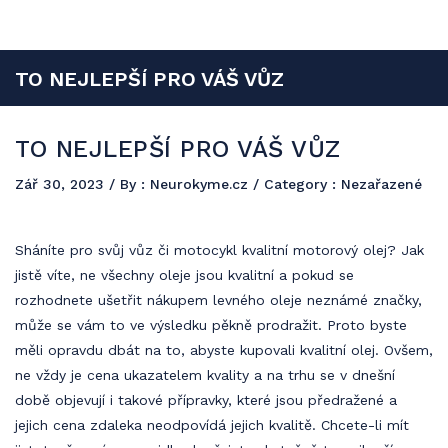
Neurokyme
Reklama a propagace jsou součástí budoucího úspěchu a vy si můžete
TO NEJLEPŠÍ PRO VÁŠ VŮZ
udělat dobré jméno formou PR článků s publikací na našem
jedinečném webu.
TO NEJLEPŠÍ PRO VÁŠ VŮZ
Zář 30, 2023
/ By :
Neurokyme.cz
/ Category : Nezařazené
Sháníte pro svůj vůz či motocykl kvalitní motorový olej? Jak
jistě víte, ne všechny oleje jsou kvalitní a pokud se
rozhodnete ušetřit nákupem levného oleje neznámé značky,
může se vám to ve výsledku pěkně prodražit. Proto byste
měli opravdu dbát na to, abyste kupovali kvalitní olej. Ovšem,
ne vždy je cena ukazatelem kvality a na trhu se v dnešní
době objevují i takové přípravky, které jsou předražené a
jejich cena zdaleka neodpovídá jejich kvalitě. Chcete-li mít