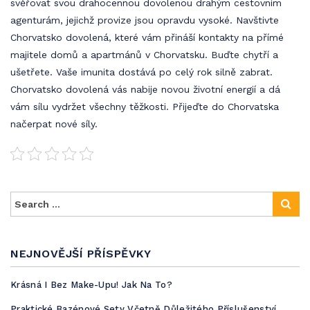
svěřovat svou drahocennou dovolenou drahým cestovním
agenturám, jejichž provize jsou opravdu vysoké. Navštivte
Chorvatsko dovolená
, které vám přináší kontakty na přímé
majitele domů a apartmánů v Chorvatsku. Buďte chytří a
ušetřete. Vaše imunita dostává po celý rok silně zabrat.
Chorvatsko dovolená vás nabije novou životní energií a dá
vám sílu vydržet všechny těžkosti. Přijeďte do Chorvatska
načerpat nové síly.
NEJNOVĚJŠÍ PŘÍSPĚVKY
Krásná I Bez Make-Upu! Jak Na To?
Praktické Bazénové Sety Včetně Důležitého Příslušenství