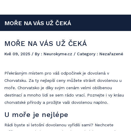
Neurokyme
Reklama a propagace jsou součástí budoucího úspěchu a vy si můžete
MOŘE NA VÁS UŽ ČEKÁ
udělat dobré jméno formou PR článků s publikací na našem
jedinečném webu.
MOŘE NA VÁS UŽ ČEKÁ
Kvě 09, 2025
/ By :
Neurokyme.cz
/ Category : Nezařazené
Překrásným místem pro váš odpočinek je dovolená v
Chorvatsku. Za ty nejlepší ceny můžete strávit dovolenou u
moře. Chorvatsko je díky svým cenám velmi oblíbenou
destinací a mnoho lidí se sem rádo vrací. Poznejte i vy krásu
chorvatské přírody a prožijte vaši dovolenou naplno.
U moře je nejlépe
Rádi byste si letošní dovolenou vyřídili sami? Nechcete