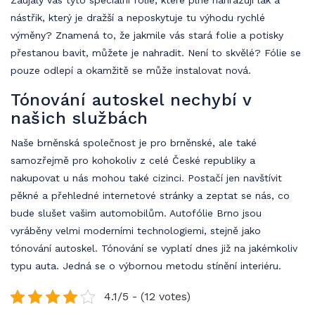
Zaujaly vás tyto speciální folie, které plně nahrazují lak a
nástřik, který je dražší a neposkytuje tu výhodu rychlé
výměny? Znamená to, že jakmile vás stará folie a potisky
přestanou bavit, můžete je nahradit. Není to skvělé? Fólie se
pouze odlepí a okamžitě se může instalovat nová.
Tónování autoskel nechybí v
našich službách
Naše brněnská společnost je pro brněnské, ale také
samozřejmě pro kohokoliv z celé České republiky a
nakupovat u nás mohou také cizinci. Postačí jen navštívit
pěkné a přehledné internetové stránky a zeptat se nás, co
bude slušet vašim automobilům. Autofólie Brno jsou
vyráběny velmi moderními technologiemi, stejně jako
tónování autoskel. Tónování se vyplatí dnes již na jakémkoliv
typu auta. Jedná se o výbornou metodu stínění interiéru.
4.1/5 - (12 votes)