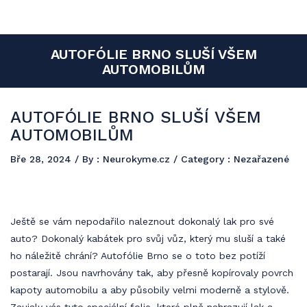
Neurokyme
Reklama a propagace jsou součástí budoucího úspěchu a vy si můžete
AUTOFÓLIE BRNO SLUŠÍ VŠEM
udělat dobré jméno formou PR článků s publikací na našem
AUTOMOBILŮM
jedinečném webu.
AUTOFÓLIE BRNO SLUŠÍ VŠEM
AUTOMOBILŮM
Bře 28, 2024
/ By :
Neurokyme.cz
/ Category : Nezařazené
Ještě se vám nepodařilo naleznout dokonalý lak pro své
auto? Dokonalý kabátek pro svůj vůz, který mu sluší a také
ho náležitě chrání?
Autofólie Brno
se o toto bez potíží
postarají. Jsou navrhovány tak, aby přesně kopírovaly povrch
kapoty automobilu a aby působily velmi moderně a stylově.